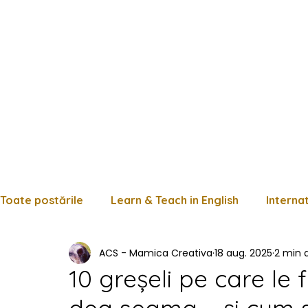
Toate postările
Learn & Teach in English
Interna
ACS - Mamica Creativa
18 aug. 2025
2 min d
Limba română
Matematică
Istorie
Fișe
10 greșeli pe care le f