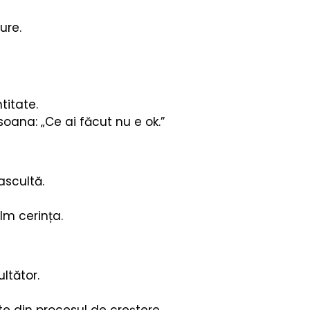
ure.
titate.
oana: „Ce ai făcut nu e ok.”
ascultă.
lm cerința.
ltător.