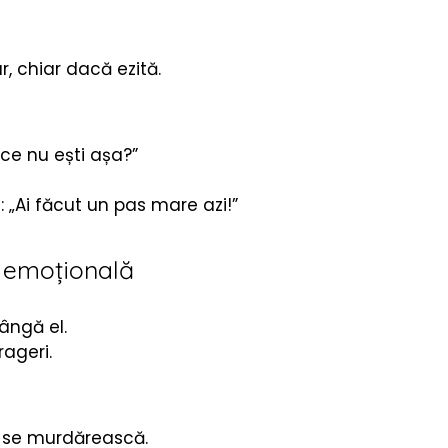
, chiar dacă ezită.
 ce nu ești așa?”
: „Ai făcut un pas mare azi!”
a emoțională
lângă el.
rageri.
ă se murdărească.