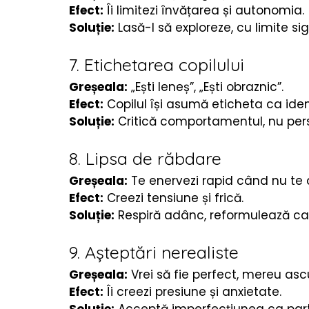
Efect:
 Îi limitezi învățarea și autonomia.
Soluție:
 Lasă-l să exploreze, cu limite sig
7. Etichetarea copilului
Greșeala:
 „Ești leneș”, „Ești obraznic”.
Efect:
 Copilul își asumă eticheta ca iden
Soluție:
 Critică comportamentul, nu pers
8. Lipsa de răbdare
Greșeala:
 Te enervezi rapid când nu te 
Efect:
 Creezi tensiune și frică.
Soluție:
 Respiră adânc, reformulează ca
9. Așteptări nerealiste
Greșeala:
 Vrei să fie perfect, mereu ascu
Efect:
 Îi creezi presiune și anxietate.