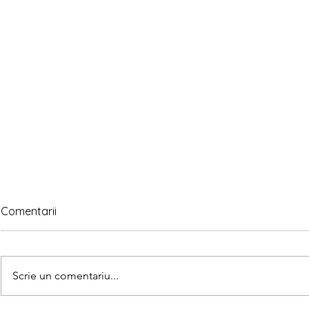
Comentarii
Scrie un comentariu...
Joaca de 5 minute
Joaca de 5