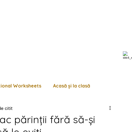
tional Worksheets
Acasă și la clasă
e citit
 de lucru diverse
Pagini de colorat
Trasează
ac părinții fără să-și