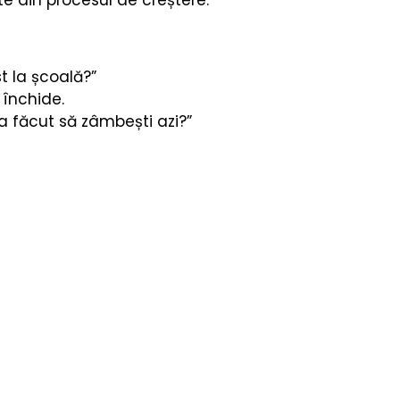
e din procesul de creștere.
st la școală?”
 închide.
-a făcut să zâmbești azi?”