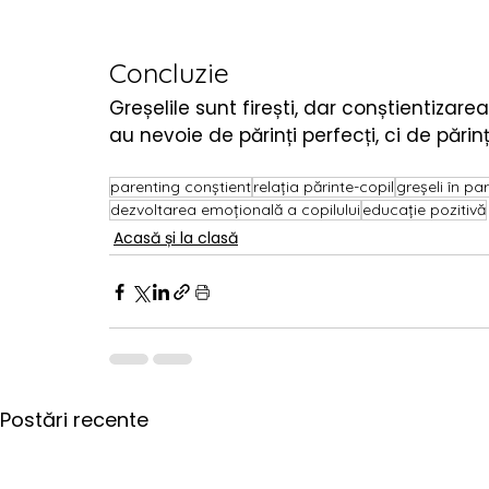
Concluzie
Greșelile sunt firești, dar conștientizare
au nevoie de părinți perfecți, ci de părinț
parenting conștient
relația părinte-copil
greșeli în pa
dezvoltarea emoțională a copilului
educație pozitivă
Acasă și la clasă
Postări recente