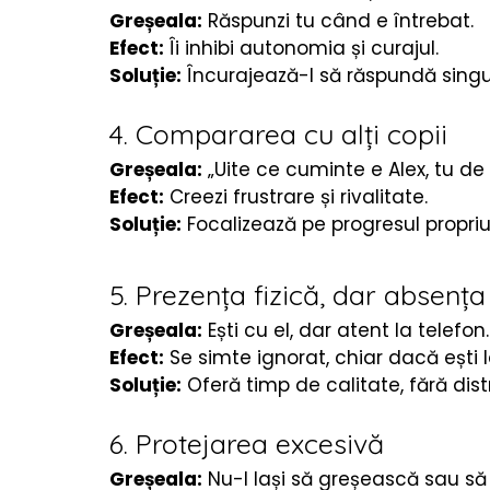
Greșeala:
 Răspunzi tu când e întrebat.
Efect:
 Îi inhibi autonomia și curajul.
Soluție:
 Încurajează-l să răspundă singur
4. Compararea cu alți copii
Greșeala:
 „Uite ce cuminte e Alex, tu de
Efect:
 Creezi frustrare și rivalitate.
Soluție:
 Focalizează pe progresul propriu
5. Prezența fizică, dar absenț
Greșeala:
 Ești cu el, dar atent la telefon.
Efect:
 Se simte ignorat, chiar dacă ești 
Soluție:
 Oferă timp de calitate, fără dist
6. Protejarea excesivă
Greșeala:
 Nu-l lași să greșească sau s