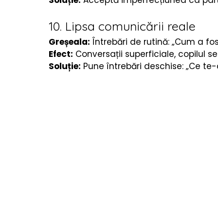
Soluție:
 Acceptă imperfecțiunea ca part
10. Lipsa comunicării reale
Greșeala:
 Întrebări de rutină: „Cum a fo
Efect:
 Conversații superficiale, copilul se
Soluție:
 Pune întrebări deschise: „Ce te