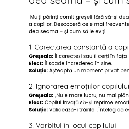
dea seama – și cum să
Cărți copii
Poezii & povești
Termeni utiliza
 Mulți părinți comit greșeli fără să-și
a copiilor. Descoperă cele mai frecvente 1
dea seama – și cum să le eviți.
1. Corectarea constantă a copil
Greșeala:
 Îl corectezi sau îl cerți în fața
Efect:
 Îi scade încrederea în sine.
Soluție:
 Așteaptă un moment privat pen
2. Ignorarea emoțiilor copilulu
Greșeala:
 „Nu e mare lucru, nu mai plân
Efect:
 Copilul învață să-și reprime emoții
Soluție:
 Validează-i trăirile: „Înțeleg că eșt
3. Vorbitul în locul copilului