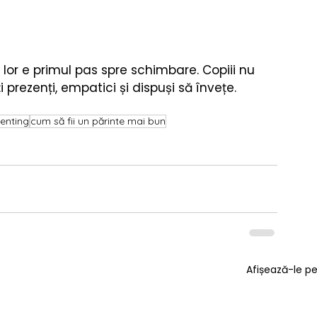
a lor e primul pas spre schimbare. Copiii nu 
i prezenți, empatici și dispuși să învețe.
renting
cum să fii un părinte mai bun
Afișează-le p