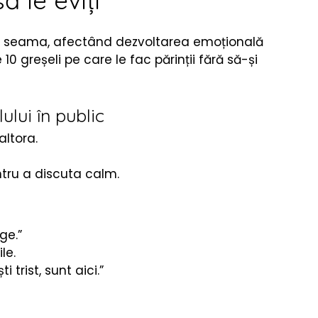
 le eviți
re
Fizica
 dea seama, afectând dezvoltarea emoțională 
0 greșeli pe care le fac părinții fără să-și 
ului în public
 altora.
tru a discuta calm.
i
ge.”
le.
i trist, sunt aici.”