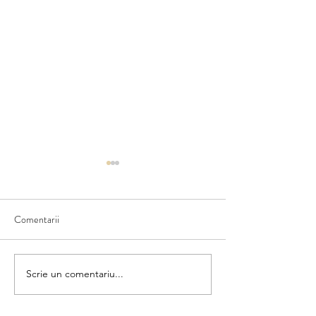
Comentarii
Ce văd în natură
Scriem numele fructului
Scrie un comentariu...