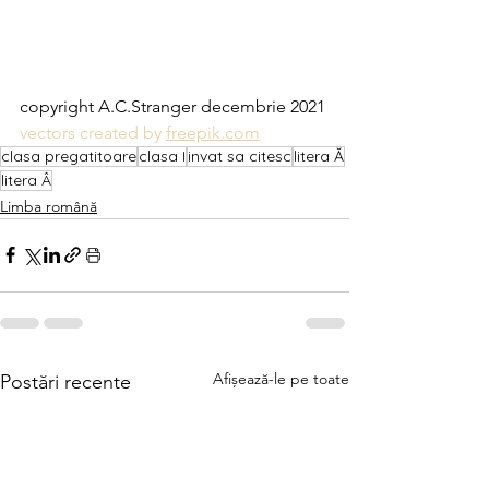
copyright A.C.Stranger decembrie 2021
vectors created by 
freepik.com
clasa pregatitoare
clasa I
invat sa citesc
litera Ă
litera Â
Limba română
Afișează-le pe toate
Postări recente