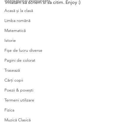
International Worksheets
Invatam sa scriem si sa citim. Enjoy :)
Acasă și la clasă
Limba română
Matematică
Istorie
Fișe de lucru diverse
Pagini de colorat
Trasează
Cărți copii
Poezii & povești
Termeni utilizare
Fizica
Muzică Clasică