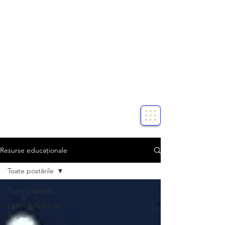
Resurse educaționale
Toate postările
Toate postările
Learn & Teach in
English