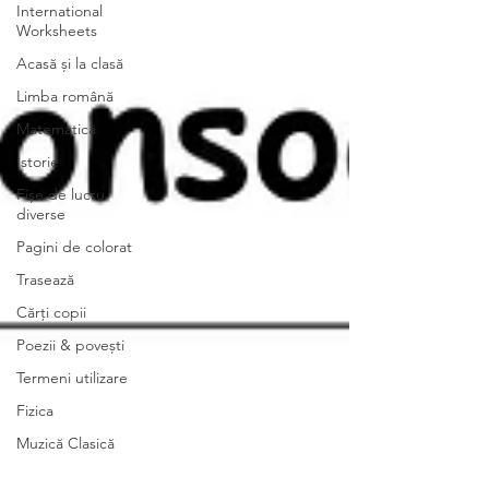
International
Worksheets
Acasă și la clasă
Limba română
Matematică
Istorie
Fișe de lucru
diverse
Pagini de colorat
Trasează
Cărți copii
Poezii & povești
Termeni utilizare
Fizica
Muzică Clasică