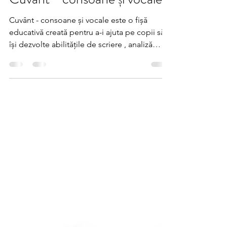
Cuvânt - consoane și vocale
Cuvânt - consoane și vocale este o fișă
educativă creată pentru a-i ajuta pe copii să
își dezvolte abilitățile de scriere , analiză
fonologică și recunoaștere a structurilor
fonetice . Copilul privește imaginea, scrie
cuvântul corespunzător și apoi identifică
consoanele și vocalele din cuvânt, într-un
mod simplu, vizual și intuitiv. Fișa este
potrivită pentru: clasa pregătitoare, clasa I,
activități de literație timpurie, logopedie,
homeschooling. Cei mici vor învăța să