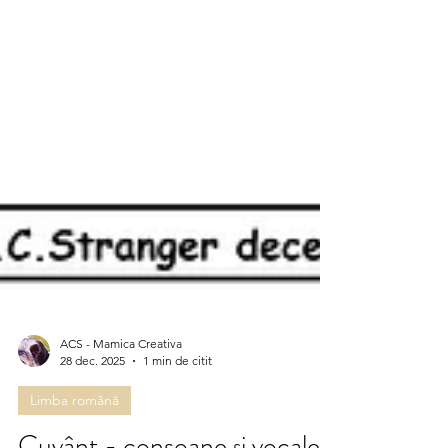
ACS - Mamica Creativa
28 dec. 2025
1 min de citit
Limba română