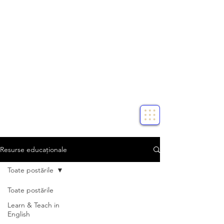
Resurse educaționale
Toate postările
Toate postările
Learn & Teach in
English