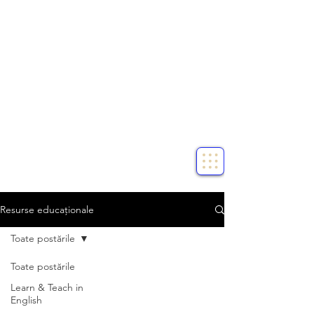
Resurse educaționale
Toate postările
Toate postările
Learn & Teach in
English