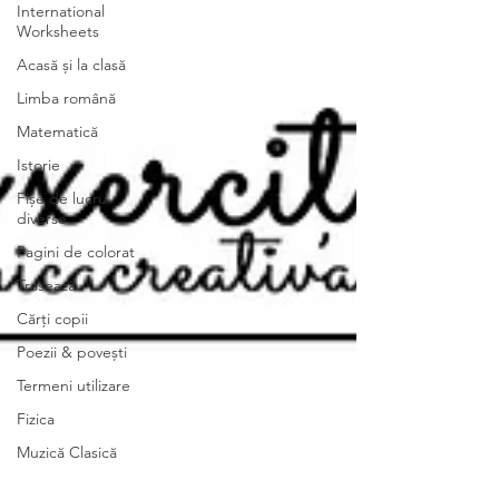
International
Worksheets
Acasă și la clasă
Limba română
Matematică
Istorie
Fișe de lucru
diverse
Pagini de colorat
Trasează
Cărți copii
Poezii & povești
Termeni utilizare
Fizica
Muzică Clasică