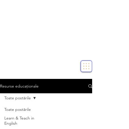
Resurse educaționale
Toate postările
Toate postările
Learn & Teach in
English