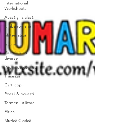
International
Worksheets
Acasă și la clasă
Limba română
Matematică
Istorie
Fișe de lucru
diverse
Pagini de colorat
Trasează
Cărți copii
Poezii & povești
Termeni utilizare
Fizica
Muzică Clasică