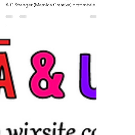
Traseaza numerele de la 0 la 10. Numara si
uneste cu numarul corect. Enjoy :) copyright
A.C.Stranger (Mamica Creativa) octombrie
2021